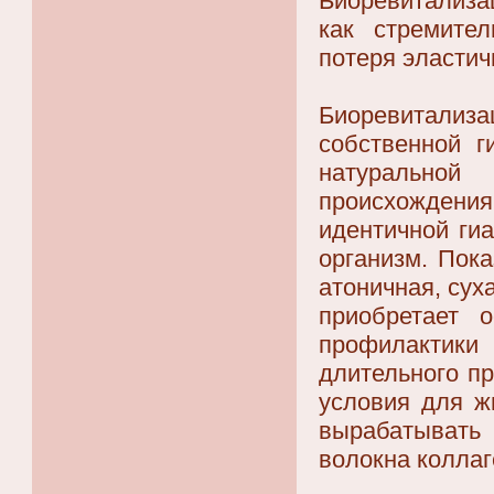
Биоревитализа
как стремите
потеря эластич
Биоревитализа
собственной г
натурально
происхожден
идентичной ги
организм. Пок
атоничная, сух
приобретает 
профилактики
длительного п
условия для ж
вырабатывать
волокна коллаг