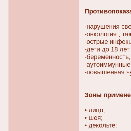
Противопоказ
-нарушения св
-онкология , т
-острые инфек
-дети до 18 лет
-беременность,
-аутоиммунные
-повышенная ч
Зоны примене
• лицо;
• шея;
• декольте;