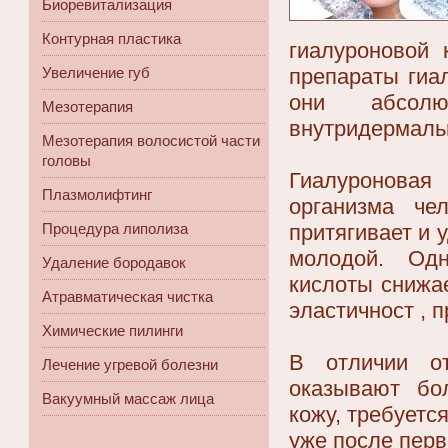
Биоревитализация
Контурная пластика
гиалуроновой 
препараты гиа
Увеличение губ
они абсолю
Мезотерапия
внутридермаль
Мезотерапия волосистой части
головы
Гиалуроновая
Плазмолифтинг
организма че
притягивает и 
Процедура липолиза
молодой. Одн
Удаление бородавок
кислоты снижае
Атравматическая чистка
эластичност , 
Химические пилинги
В отличии от
Лечение угревой болезни
оказывают бо
Вакуумный массаж лица
кожу, требуетс
уже после пер