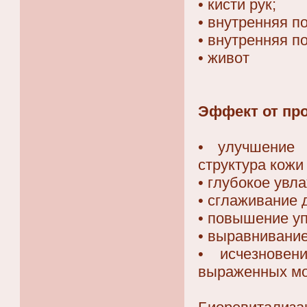
• кисти рук;
• внутренняя п
• внутренняя п
• живот
Эффект от пр
• улучшение 
структура кожи
• глубокое увл
• сглаживание 
• повышение уп
• выравнивани
• исчезновен
выраженных м