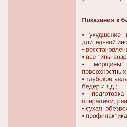
Показания к 
• ухудшение 
длительной ин
• восстановлен
• все типы воз
• морщины: 
поверхностных
• глубокое увл
бедер и т.д.;
• подготовка
операциям, ре
• сухая, обезв
• профилактика