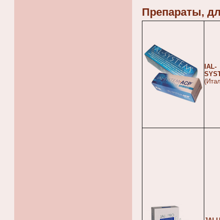
Препараты, д
IAL-
SYS
(Ита