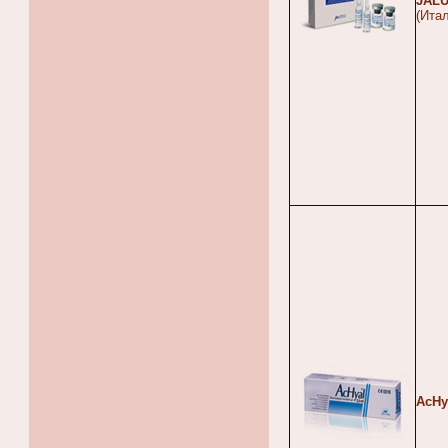
JAL
(Ита
AcHy