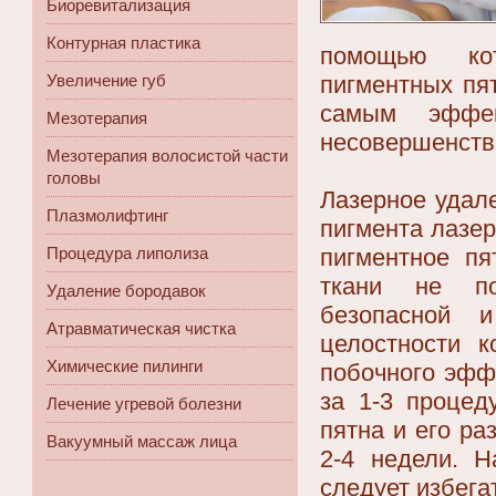
Биоревитализация
Контурная пластика
помощью кот
пигментных пя
Увеличение губ
самым эффе
Мезотерапия
несовершенств
Мезотерапия волосистой части
головы
Лазерное удал
Плазмолифтинг
пигмента лазер
пигментное пя
Процедура липолиза
ткани не по
Удаление бородавок
безопасной 
Атравматическая чистка
целостности к
Химические пилинги
побочного эфф
за 1-3 процед
Лечение угревой болезни
пятна и его р
Вакуумный массаж лица
2-4 недели. Н
следует избега