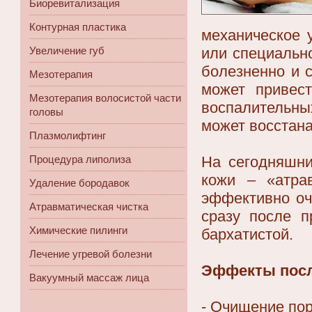
Биоревитализация
Контурная пластика
механическое 
или специальн
Увеличение губ
болезненно и 
Мезотерапия
может привес
Мезотерапия волосистой части
воспалительны
головы
может восстана
Плазмолифтинг
На сегодняшни
Процедура липолиза
кожи – «атра
Удаление бородавок
эффективно оч
Атравматическая чистка
сразу после п
Химические пилинги
бархатистой.
Лечение угревой болезни
Эффекты посл
Вакуумный массаж лица
- Очищение пор