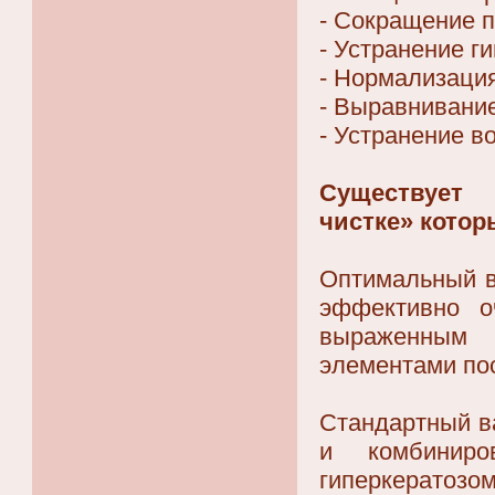
- Сокращение 
- Устранение г
- Нормализаци
- Выравнивание
- Устранение в
Существует 
чистке» котор
Оптимальный в
эффективно о
выраженным 
элементами пос
Стандартный в
и комбиниро
гиперкератозо