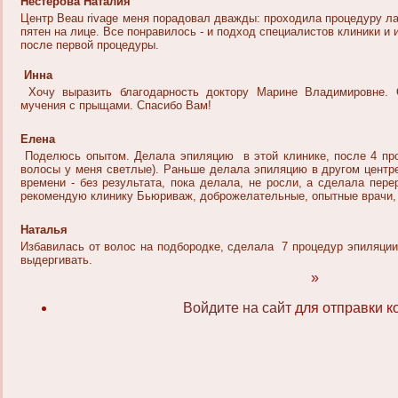
Нестерова Наталия
Центр Beau rivage меня порадовал дважды: проходила процедуру л
пятен на лице. Все понравилось - и подход специалистов клиники и 
после первой процедуры.
Инна
Хочу выразить благодарность доктору Марине Владимировне. 
мучения с прыщами. Спасибо Вам!
Елена
Поделюсь опытом. Делала эпиляцию в этой клинике, после 4 про
волосы у меня светлые). Раньше делала эпиляцию в другом центре
времени - без результата, пока делала, не росли, а сделала пер
рекомендую клинику Бьюриваж, доброжелательные, опытные врачи, 
Наталья
Избавилась от волос на подбородке, сделала 7 процедур эпиляции.
выдергивать.
»
Войдите на сайт
для отправки к